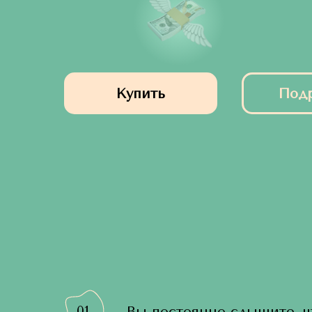
Купить
Под
01
Вы постоянно слышите, ч