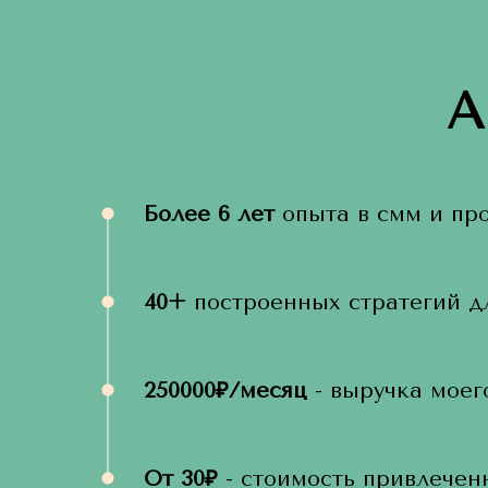
А
Более 6 лет
опыта в смм и пр
40+
построенных стратегий дл
250000₽/месяц
- выручка моег
От 30₽
- стоимость привлеченн